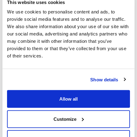
This website uses cookies
behandeling genomen als het registratieformulier
binnen twee maanden na de datum van aankoop is
We use cookies to personalise content and ads, to
provide social media features and to analyse our traffic.
ingevuld en als aan de
garantievoorwaarden
wordt
We also share information about your use of our site with
voldaan.
our social media, advertising and analytics partners who
Het gaat hier (bij een juiste registratie) om een
may combine it with other information that you’ve
provided to them or that they’ve collected from your use
aanvullende garantie van 10 jaar. De eerste twee
of their services.
jaar is er sprake van een fabrieksgarantie. Hiervoor
hoef je je niet te registreren, bij garantievragen in de
eerste twee jaar kun je terecht bij het verkooppunt
Show details
waar je de boom hebt gekocht.
Bij Everlands gaan we voor kwaliteitsbomen die aan
Allow all
strenge eisen moeten voldoen. Toch kan het helaas
wel eens voorkomen dat een product beschadigd is
Customize
of dat er een onderdeel ontbreekt. Hiermee kun je
terecht bij het verkooppunt waar je de boom hebt