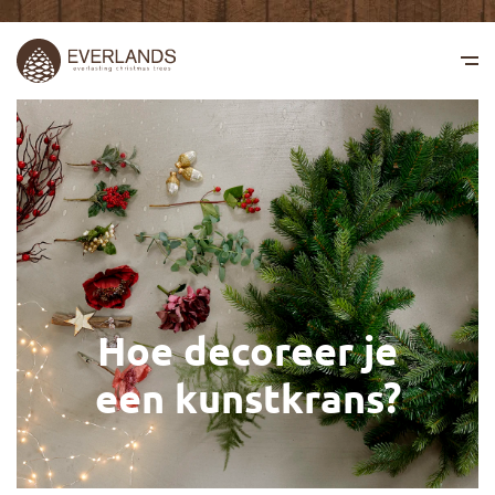
Hoe decoreer je
een kunstkrans?